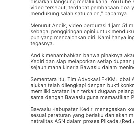
disiarkan langsung melalui kanal YouTube
video tersebut, terdapat pembacaan doa y
mendukung salah satu calon," paparnya.
Menurut Andik, video berdurasi 1 jam 51 m
sebagai penggiringan opini untuk mendukun
pun yang mencalonkan diri. Kami hanya ingi
tegasnya.
Andik menambahkan bahwa pihaknya akan 
Kediri dan siap melaporkan setiap dugaan p
sejauh mana kinerja Bawaslu dalam menind
Sementara itu, Tim Advokasi FKKM, Iqba
ajukan telah dilengkapi dengan bukti konkr
memiliki catatan lain terkait dugaan pela
sama dengan Bawaslu guna memastikan Pil
Bawaslu Kabupaten Kediri menegaskan kom
sesuai peraturan yang berlaku dan akan m
netralitas ASN dalam proses Pilkada.(Red.