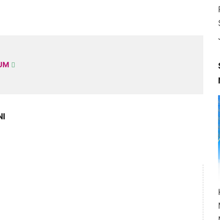
KUM
NI