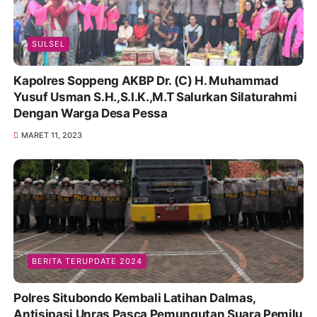
SULSEL
Kapolres Soppeng AKBP Dr. (C) H. Muhammad
Yusuf Usman S.H.,S.I.K.,M.T Salurkan Silaturahmi
Dengan Warga Desa Pessa
MARET 11, 2023
BERITA TERUPDATE 2024
Polres Situbondo Kembali Latihan Dalmas,
Antisipasi Unras Pasca Pemungutan Suara Pemilu