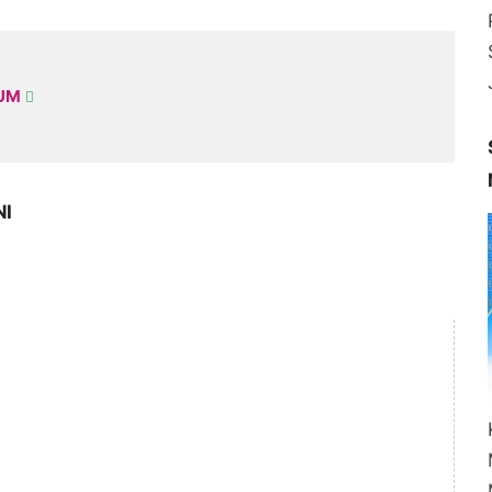
KUM
NI