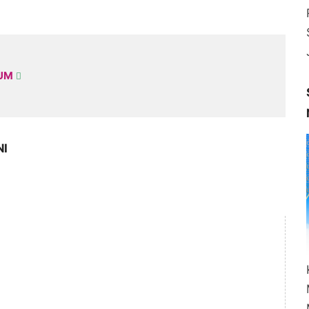
KUM
NI