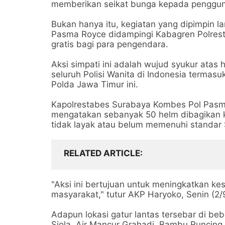
memberikan seikat bunga kepada pengguna
Bukan hanya itu, kegiatan yang dipimpin l
Pasma Royce didampingi Kabagren Polrest
gratis bagi para pengendara.
Aksi simpati ini adalah wujud syukur atas 
seluruh Polisi Wanita di Indonesia termas
Polda Jawa Timur ini.
Kapolrestabes Surabaya Kombes Pol Pasm
mengatakan sebanyak 50 helm dibagikan k
tidak layak atau belum memenuhi standar
RELATED ARTICLE
"Aksi ini bertujuan untuk meningkatkan k
masyarakat," tutur AKP Haryoko, Senin (2/
Adapun lokasi gatur lantas tersebar di beb
Siola, Air Mancur Grahadi, Bambu Runcing