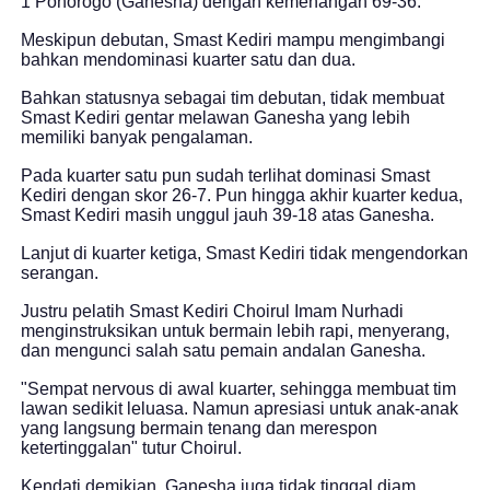
1 Ponorogo (Ganesha) dengan kemenangan 69-36.
Meskipun debutan, Smast Kediri mampu mengimbangi
bahkan mendominasi kuarter satu dan dua.
Bahkan statusnya sebagai tim debutan, tidak membuat
Smast Kediri gentar melawan Ganesha yang lebih
memiliki banyak pengalaman.
Pada kuarter satu pun sudah terlihat dominasi Smast
Kediri dengan skor 26-7. Pun hingga akhir kuarter kedua,
Smast Kediri masih unggul jauh 39-18 atas Ganesha.
Lanjut di kuarter ketiga, Smast Kediri tidak mengendorkan
serangan.
Justru pelatih Smast Kediri Choirul Imam Nurhadi
menginstruksikan untuk bermain lebih rapi, menyerang,
dan mengunci salah satu pemain andalan Ganesha.
"Sempat nervous di awal kuarter, sehingga membuat tim
lawan sedikit leluasa. Namun apresiasi untuk anak-anak
yang langsung bermain tenang dan merespon
ketertinggalan" tutur Choirul.
Kendati demikian, Ganesha juga tidak tinggal diam.