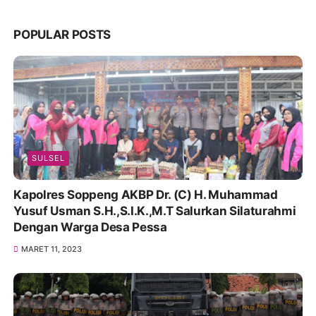
POPULAR POSTS
SULSEL
Kapolres Soppeng AKBP Dr. (C) H. Muhammad
Yusuf Usman S.H.,S.I.K.,M.T Salurkan Silaturahmi
Dengan Warga Desa Pessa
MARET 11, 2023