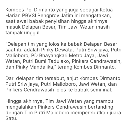
Kombes Pol Dirmanto yang juga sebagai Ketua
Harian PBVSI Pengprov Jatim ini mengatakan,
saat awal babak penyisihan hingga akhirnya
masuk Delapan Besar, Tim Jawi Wetan masih
tampak unggul.
"Delapan tim yang lolos ke babak Delapan Besar
saat itu adalah Pinky Dewata, Putri Sriwijaya, Putri
Malioboro, PD Bhayangkari Metro Jaya, Jawi
Wetan, Putri Bumi Tadulako, Pinkers Cendrawasih,
dan Pinky Mandalika,” terang Kombes Dirmanto.
Dari delapan tim tersebut,lanjut Kombes Dirmanto
Putri Sriwijaya, Putri Malioboro, Jawi Wetan, dan
Pinkers Cendrawasih lolos ke babak semifinal.
Hingga akhirnya, Tim Jawi Wetan yang mampu
mengalahkan Pinkers Cendrawasih bertanding
dengan Tim Putri Malioboro memperebutkan juara
Satu.