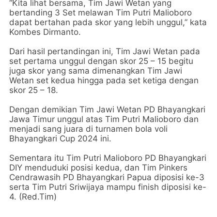
“Kita lihat bersama, Tim Jawi Wetan yang
bertanding 3 Set melawan Tim Putri Malioboro
dapat bertahan pada skor yang lebih unggul,” kata
Kombes Dirmanto.
Dari hasil pertandingan ini, Tim Jawi Wetan pada
set pertama unggul dengan skor 25 – 15 begitu
juga skor yang sama dimenangkan Tim Jawi
Wetan set kedua hingga pada set ketiga dengan
skor 25 – 18.
Dengan demikian Tim Jawi Wetan PD Bhayangkari
Jawa Timur unggul atas Tim Putri Malioboro dan
menjadi sang juara di turnamen bola voli
Bhayangkari Cup 2024 ini.
Sementara itu Tim Putri Malioboro PD Bhayangkari
DIY menduduki posisi kedua, dan Tim Pinkers
Cendrawasih PD Bhayangkari Papua diposisi ke-3
serta Tim Putri Sriwijaya mampu finish diposisi ke-
4. (Red.Tim)