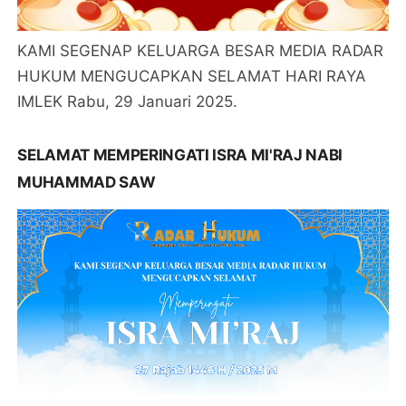
KAMI SEGENAP KELUARGA BESAR MEDIA RADAR
HUKUM MENGUCAPKAN SELAMAT HARI RAYA
IMLEK Rabu, 29 Januari 2025.
SELAMAT MEMPERINGATI ISRA MI'RAJ NABI
MUHAMMAD SAW