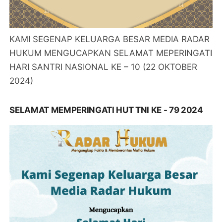
KAMI SEGENAP KELUARGA BESAR MEDIA RADAR
HUKUM MENGUCAPKAN SELAMAT MEPERINGATI
HARI SANTRI NASIONAL KE – 10 (22 OKTOBER
2024)
SELAMAT MEMPERINGATI HUT TNI KE - 79 2024