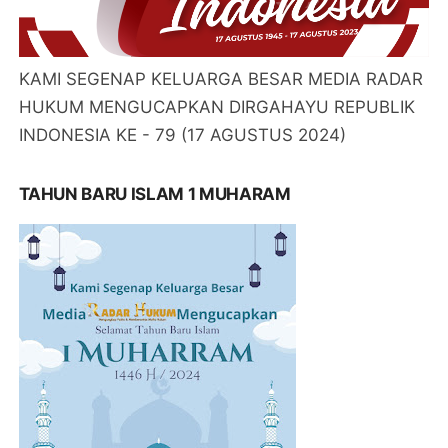
KAMI SEGENAP KELUARGA BESAR MEDIA RADAR
HUKUM MENGUCAPKAN DIRGAHAYU REPUBLIK
INDONESIA KE - 79 (17 AGUSTUS 2024)
TAHUN BARU ISLAM 1 MUHARAM