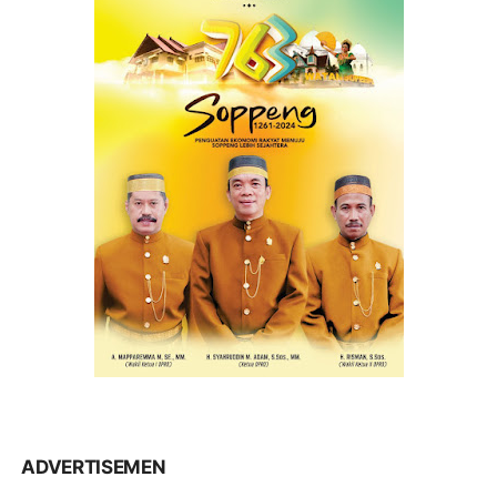
ADVERTISEMEN