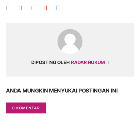
DIPOSTING OLEH
RADAR HUKUM
ANDA MUNGKIN MENYUKAI POSTINGAN INI
0 KOMENTAR