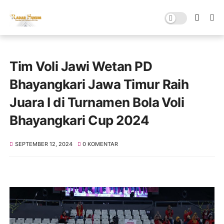
Tim Voli Jawi Wetan PD
Bhayangkari Jawa Timur Raih
Juara I di Turnamen Bola Voli
Bhayangkari Cup 2024
SEPTEMBER 12, 2024
0 KOMENTAR