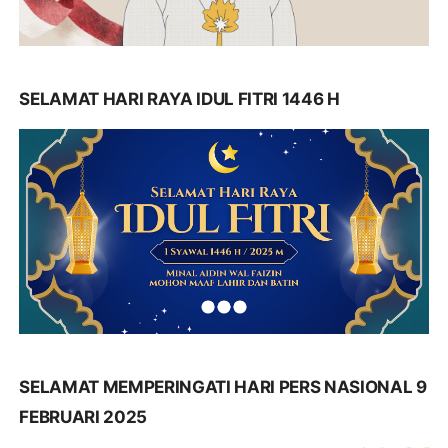
SELAMAT HARI RAYA IDUL FITRI 1446 H
SELAMAT MEMPERINGATI HARI PERS NASIONAL 9
FEBRUARI 2025