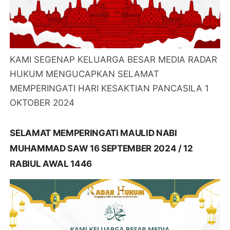
KAMI SEGENAP KELUARGA BESAR MEDIA RADAR
HUKUM MENGUCAPKAN SELAMAT
MEMPERINGATI HARI KESAKTIAN PANCASILA 1
OKTOBER 2024
SELAMAT MEMPERINGATI MAULID NABI
MUHAMMAD SAW 16 SEPTEMBER 2024 / 12
RABIUL AWAL 1446