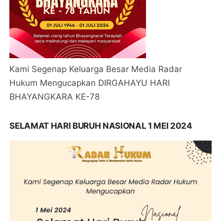
Kami Segenap Keluarga Besar Media Radar
Hukum Mengucapkan DIRGAHAYU HARI
BHAYANGKARA KE-78
SELAMAT HARI BURUH NASIONAL 1 MEI 2024