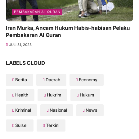
PEMBAKARAN AL QURAN
Iran Murka, Ancam Hukum Habis-habisan Pelaku
Pembakaran Al Quran
JULI 31, 2023
LABELS CLOUD
Berita
Daerah
Economy
Health
Hukrim
Hukum
Kriminal
Nasional
News
Sulsel
Terkini