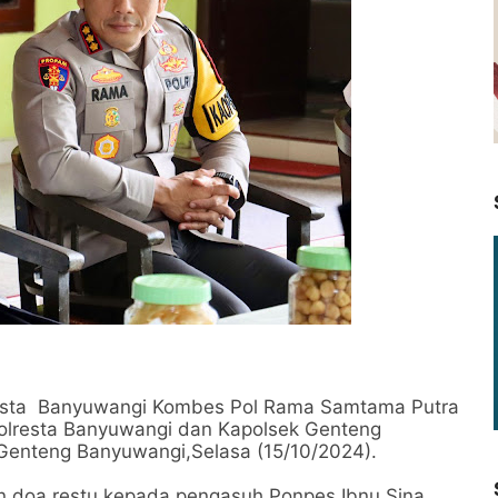
sta Banyuwangi Kombes Pol Rama Samtama Putra
olresta Banyuwangi dan Kapolsek Genteng
Genteng Banyuwangi,Selasa (15/10/2024).
n doa restu kepada pengasuh Ponpes Ibnu Sina