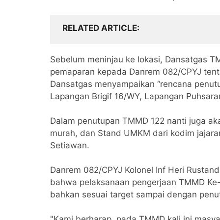
RELATED ARTICLE
Sebelum meninjau ke lokasi, Dansatgas T
pemaparan kepada Danrem 082/CPYJ tent
Dansatgas menyampaikan “rencana penutup
Lapangan Brigif 16/WY, Lapangan Puhsar
Dalam penutupan TMMD 122 nanti juga akan
murah, dan Stand UMKM dari kodim jajaran
Setiawan.
Danrem 082/CPYJ Kolonel Inf Heri Rustan
bahwa pelaksanaan pengerjaan TMMD Ke-12
bahkan sesuai target sampai dengan penu
"Kami berharap, pada TMMD kali ini masy