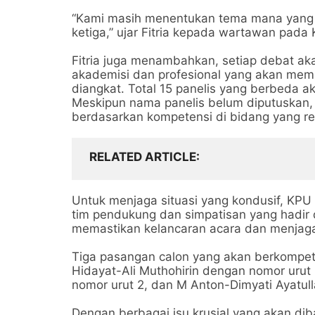
“Kami masih menentukan tema mana yang 
ketiga,” ujar Fitria kepada wartawan pada
Fitria juga menambahkan, setiap debat ak
akademisi dan profesional yang akan memb
diangkat. Total 15 panelis yang berbeda a
Meskipun nama panelis belum diputuskan, 
berdasarkan kompetensi di bidang yang r
RELATED ARTICLE
Untuk menjaga situasi yang kondusif, KP
tim pendukung dan simpatisan yang hadir d
memastikan kelancaran acara dan menjag
Tiga pasangan calon yang akan berkompetis
Hidayat-Ali Muthohirin dengan nomor urut
nomor urut 2, dan M Anton-Dimyati Ayatul
Dengan berbagai isu krusial yang akan d