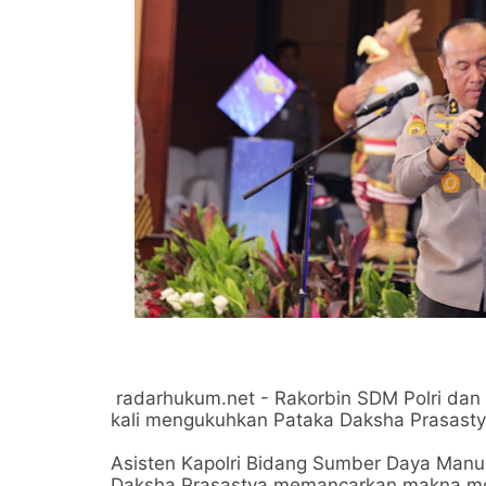
radarhukum.net - Rakorbin SDM Polri dan
kali mengukuhkan Pataka Daksha Prasast
Asisten Kapolri Bidang Sumber Daya Manus
Daksha Prasastya memancarkan makna men