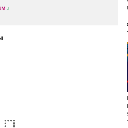
KUM
NI