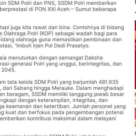
rbin SDM Polri dan PNS, SSDM Polri memberikan
g berprestasi di PON XXI Aceh – Sumut beberapa
, tapi juga kita rawat dan bina. Contohnya di bidang
e Olahraga Polri (KOP) sebagai wadah bagi para
di bidang olahraga guna memastikan pembinaan dan
stasi, “imbuh Irjen Pol Dedi Prasetyo.
usia menuturkan dengan semangat Daksha
si-generasi Polri yang unggul, berintegritas, dan
 2045.
m tata kelola SDM Polri yang berjumlah 481.935
ia, dari Sabang hingga Merauke. Dalam menghadapi
 dan beragam, SSDM memiliki tanggung jawab besar
engkapi dengan keterampilan, integritas, dan
a keamanan dan ketertiban. Jumlah personel yang
g kuat dan berfokus pada pengembangan potensi
 memberikan kontribusi maksimal dalam melayani