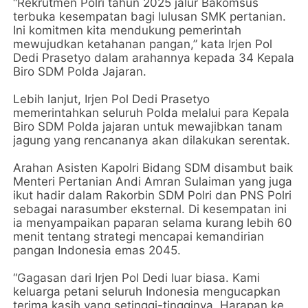
“Rekrutmen Polri tahun 2025 jalur Bakomsus
terbuka kesempatan bagi lulusan SMK pertanian.
Ini komitmen kita mendukung pemerintah
mewujudkan ketahanan pangan,” kata Irjen Pol
Dedi Prasetyo dalam arahannya kepada 34 Kepala
Biro SDM Polda Jajaran.
Lebih lanjut, Irjen Pol Dedi Prasetyo
memerintahkan seluruh Polda melalui para Kepala
Biro SDM Polda jajaran untuk mewajibkan tanam
jagung yang rencananya akan dilakukan serentak.
Arahan Asisten Kapolri Bidang SDM disambut baik
Menteri Pertanian Andi Amran Sulaiman yang juga
ikut hadir dalam Rakorbin SDM Polri dan PNS Polri
sebagai narasumber eksternal. Di kesempatan ini
ia menyampaikan paparan selama kurang lebih 60
menit tentang strategi mencapai kemandirian
pangan Indonesia emas 2045.
“Gagasan dari Irjen Pol Dedi luar biasa. Kami
keluarga petani seluruh Indonesia mengucapkan
terima kasih yang setinggi-tingginya. Harapan ke