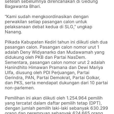
setelah sebelumnya direncanakan di Gedung
Bagawanta Bhari.
“Kami sudah mengkoordinasikan dengan
perwakilan setiap pasangan calon untuk
pelaksanaan debat kedua di SLG,” ungkap
Nanang.
Pilkada Kabupaten Kediri tahun ini diikuti oleh dua
pasangan calon. Pasangan calon nomor urut 1
adalah Deny Widyanarko dan Mudawamah yang
didukung oleh PKB dan Partai NasDem.
Sementara, pasangan calon nomor urut 2 adalah
Hanindhito Himawan Pramana dan Dewi Mariya
Ulfa, diusung oleh PDI Perjuangan, Partai
Gerindra, PAN, Partai Demokrat, Partai Golkar,
dan PKS, serta mendapat dukungan dari 10 partai
non-parlemen.
Pemilihan ini akan diikuti oleh 1.254.964 pemilih
yang tercatat dalam daftar pemilih tetap (DPT),
dengan jumlah pemilih laki-laki sebanyak 630.299
orang dan perempuan sebanyak 624.665 orang.