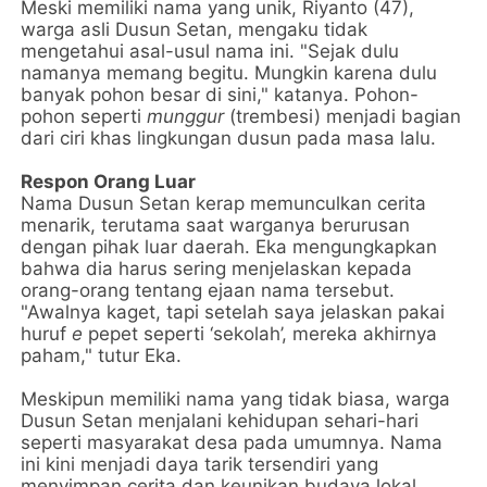
Meski memiliki nama yang unik, Riyanto (47),
warga asli Dusun Setan, mengaku tidak
mengetahui asal-usul nama ini. "Sejak dulu
namanya memang begitu. Mungkin karena dulu
banyak pohon besar di sini," katanya. Pohon-
pohon seperti
munggur
(trembesi) menjadi bagian
dari ciri khas lingkungan dusun pada masa lalu.
Respon Orang Luar
Nama Dusun Setan kerap memunculkan cerita
menarik, terutama saat warganya berurusan
dengan pihak luar daerah. Eka mengungkapkan
bahwa dia harus sering menjelaskan kepada
orang-orang tentang ejaan nama tersebut.
"Awalnya kaget, tapi setelah saya jelaskan pakai
huruf
e
pepet seperti ‘sekolah’, mereka akhirnya
paham," tutur Eka.
Meskipun memiliki nama yang tidak biasa, warga
Dusun Setan menjalani kehidupan sehari-hari
seperti masyarakat desa pada umumnya. Nama
ini kini menjadi daya tarik tersendiri yang
menyimpan cerita dan keunikan budaya lokal.