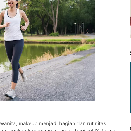
wanita, makeup menjadi bagian dari rutinitas
un, apakah kebiasaan ini aman bagi kulit? Para ahli