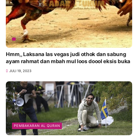
Hmm,, Laksana las vegas judi othok dan sabung
ayam rahmat dan mbah mul loos doool eksis buka
JULI 19, 2023
PEMBAKARAN AL QURAN