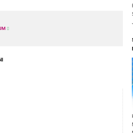
KUM
NI