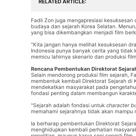
RELATED ARTICLE
Fadli Zon juga mengapresiasi kesuksesan
budaya dan sejarah Korea Selatan. Menurut
yang bisa dikembangkan menjadi film berku
"Kita jangan hanya melihat kesuksesan dra
Indonesia punya banyak cerita yang tidak 
memicu lahirnya skenario dan produksi fil
Rencana Pembentukan Direktorat Sejara
Selain mendorong produksi film sejarah, 
membentuk kembali Direktorat Sejarah di
mendekatkan masyarakat pada pengetahua
fondasi penting dalam membangun karakt
"Sejarah adalah fondasi untuk
character bu
memahami sejarahnya tidak akan mampu m
Ia berharap pembentukan Direktorat Sejar
menghidupkan kembali perhatian masyaraka
penelitian, maupun karya seni seperti film.