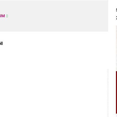
KUM
NI