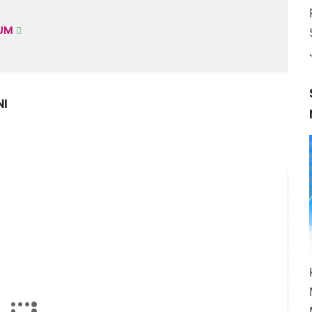
KUM
NI