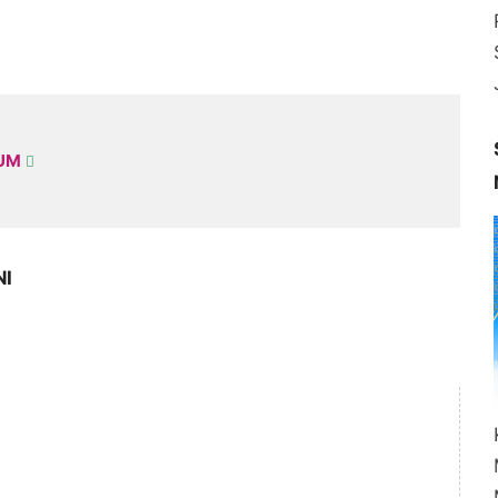
KUM
NI