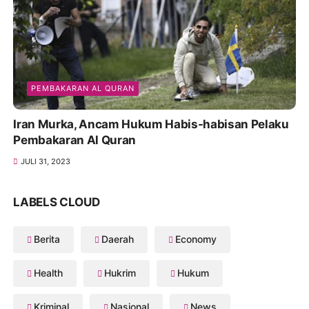
PEMBAKARAN AL QURAN
Iran Murka, Ancam Hukum Habis-habisan Pelaku
Pembakaran Al Quran
JULI 31, 2023
LABELS CLOUD
Berita
Daerah
Economy
Health
Hukrim
Hukum
Kriminal
Nasional
News