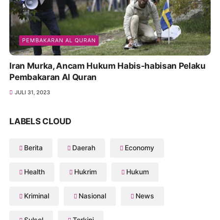
PEMBAKARAN AL QURAN
Iran Murka, Ancam Hukum Habis-habisan Pelaku
Pembakaran Al Quran
JULI 31, 2023
LABELS CLOUD
Berita
Daerah
Economy
Health
Hukrim
Hukum
Kriminal
Nasional
News
Sulsel
Terkini