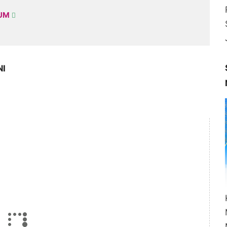
KUM
NI