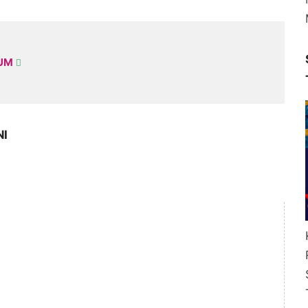
KUM
NI