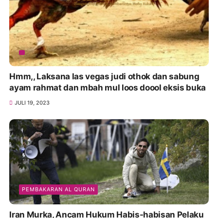
Hmm,, Laksana las vegas judi othok dan sabung
ayam rahmat dan mbah mul loos doool eksis buka
JULI 19, 2023
PEMBAKARAN AL QURAN
Iran Murka, Ancam Hukum Habis-habisan Pelaku