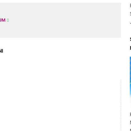
KUM
NI