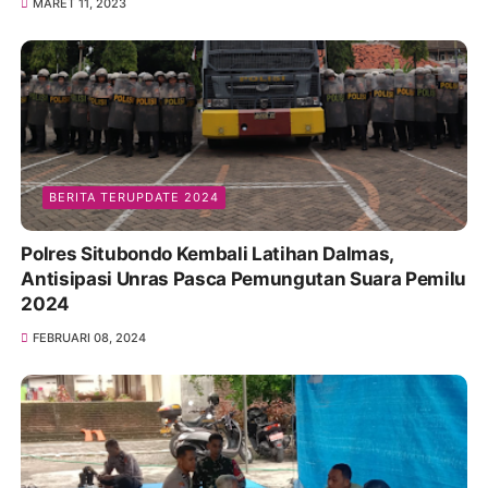
SULSEL
Kapolres Soppeng AKBP Dr. (C) H. Muhammad
Yusuf Usman S.H.,S.I.K.,M.T Salurkan Silaturahmi
Dengan Warga Desa Pessa
MARET 11, 2023
BERITA TERUPDATE 2024