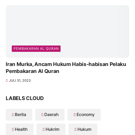
Hmm,, Laksana las vegas judi othok dan sabung
ayam rahmat dan mbah mul loos doool eksis buka
JULI 19, 2023
PEMBAKARAN AL QURAN