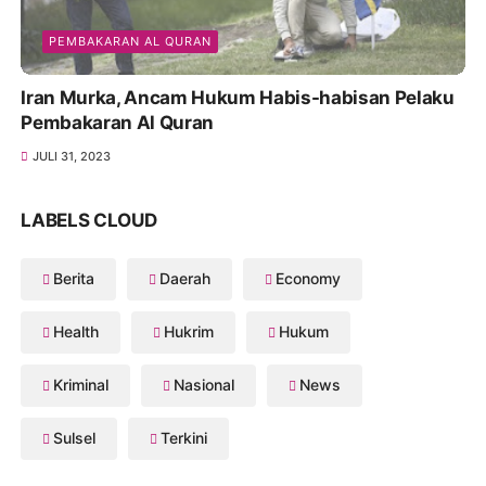
PEMBAKARAN AL QURAN
Iran Murka, Ancam Hukum Habis-habisan Pelaku
Pembakaran Al Quran
JULI 31, 2023
LABELS CLOUD
Berita
Daerah
Economy
Health
Hukrim
Hukum
Kriminal
Nasional
News
Sulsel
Terkini