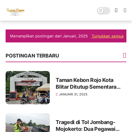
Menampilkan postingan dari Januari, 2025
Tunjukkan semua
POSTINGAN TERBARU
Taman Kebon Rojo Kota
Blitar Ditutup Sementara
Akibat Pohon Tumbang
JANUARI 31, 2025
Tragedi di Tol Jombang-
Mojokerto: Dua Pegawai