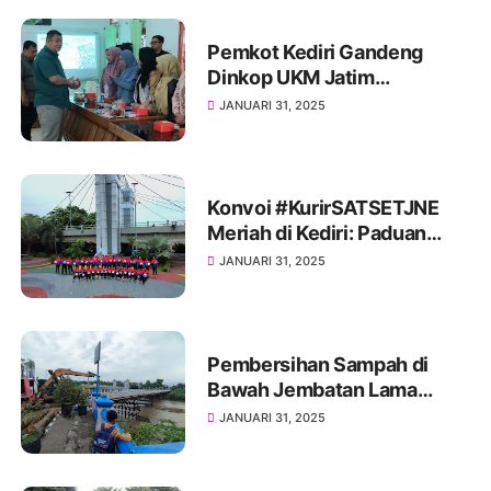
Pemkot Kediri Gandeng
Dinkop UKM Jatim
Tingkatkan Kesadaran
JANUARI 31, 2025
UMKM tentang Pentingnya
Perlindungan Merek
Konvoi #KurirSATSETJNE
Meriah di Kediri: Paduan
Inovasi, Kebanggaan, dan
JANUARI 31, 2025
Aksi Sosial
Pembersihan Sampah di
Bawah Jembatan Lama
Kediri untuk Mitigasi
JANUARI 31, 2025
Bencana dan Pelestarian
Cagar Budaya