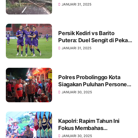
Total
JANUARI 31, 2025
Persik Kediri vs Barito
Putera: Duel Sengit di Pekan
ke-21 BRI Liga 1 2024/2025
JANUARI 31, 2025
Polres Probolinggo Kota
Siagakan Puluhan Personel,
Perayaan Imlek Aman dan
JANUARI 30, 2025
Lancar
Kapolri: Rapim Tahun Ini
Fokus Membahas
Penguatan Ekonomi dan
JANUARI 30, 2025