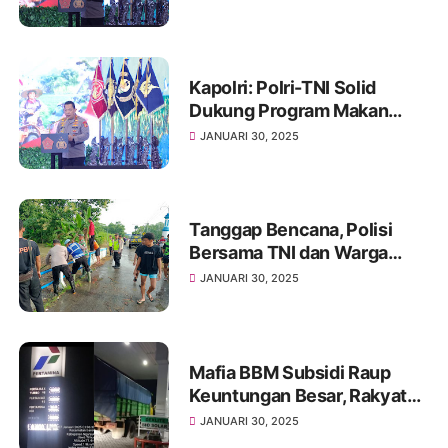
Pangan
Kapolri: Polri-TNI Solid
Dukung Program Makan
Bergizi Gratis
JANUARI 30, 2025
Tanggap Bencana, Polisi
Bersama TNI dan Warga
Bersihkan Sampah di Aliran
JANUARI 30, 2025
Sungai Kali Ulo Magetan
Mafia BBM Subsidi Raup
Keuntungan Besar, Rakyat
Kecil Jadi Korban!
JANUARI 30, 2025