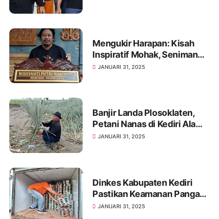
Mengukir Harapan: Kisah
Inspiratif Mohak, Seniman
Difabel dari Kediri
JANUARI 31, 2025
Banjir Landa Plosoklaten,
Petani Nanas di Kediri Alami
Kerugian Besar
JANUARI 31, 2025
Dinkes Kabupaten Kediri
Pastikan Keamanan Pangan
dalam Program MBG
JANUARI 31, 2025