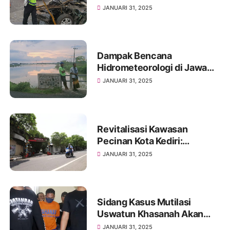
Dinsos Jatim Meninggal
JANUARI 31, 2025
Dunia dalam Kecelakaan
Maut
Dampak Bencana
Hidrometeorologi di Jawa
Timur: Ribuan Hektare
JANUARI 31, 2025
Lahan Pertanian Terendam
Revitalisasi Kawasan
Pecinan Kota Kediri:
Tantangan dan Harapan
JANUARI 31, 2025
Menjadi Destinasi Wisata
Sejarah
Sidang Kasus Mutilasi
Uswatun Khasanah Akan
Digelar di PN Kota Kediri
JANUARI 31, 2025