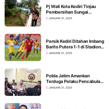
Pj Wali Kota Kediri Tinjau
Pembersihan Sungai
Brantas di Sekitar Jembatan
JANUARI 31, 2025
Lama
Persik Kediri Ditahan Imbang
Barito Putera 1-1 di Stadion
Brawijaya
JANUARI 31, 2025
Polda Jatim Amankan
Terduga Pelaku Pencabulan
di Panti Asuhan Surabaya
JANUARI 31, 2025