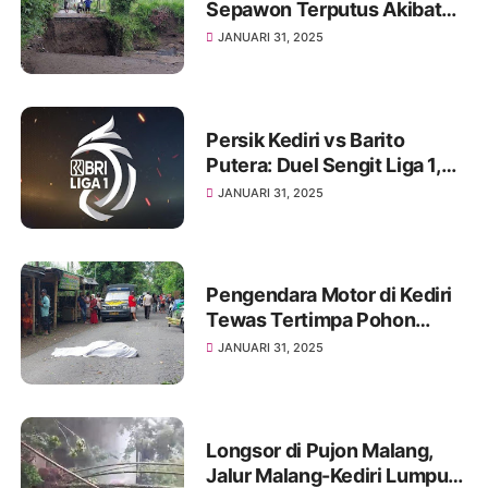
Sepawon Terputus Akibat
Hujan Deras, Warga
JANUARI 31, 2025
Terpaksa Gunakan Jalur
Alternatif
Persik Kediri vs Barito
Putera: Duel Sengit Liga 1,
Siapa Lebih Unggul?
JANUARI 31, 2025
Pengendara Motor di Kediri
Tewas Tertimpa Pohon
Sengon di Tengah Cuaca
JANUARI 31, 2025
Buruk
Longsor di Pujon Malang,
Jalur Malang-Kediri Lumpuh