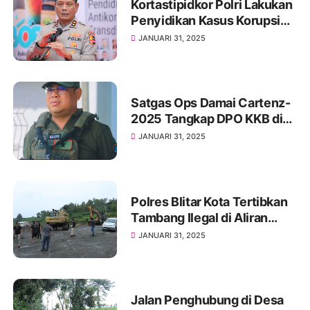
Kortastipidkor Polri Lakukan
Penyidikan Kasus Korupsi
dan Pencucian Uang terkait
JANUARI 31, 2025
Pembiayaan oleh LPEI
Satgas Ops Damai Cartenz-
2025 Tangkap DPO KKB di
Sentani, Jayapura
JANUARI 31, 2025
Polres Blitar Kota Tertibkan
Tambang Ilegal di Aliran
Sungai Kali Bladak
JANUARI 31, 2025
Jalan Penghubung di Desa