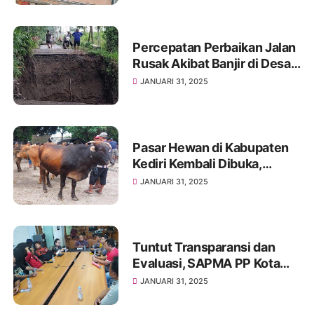
Percepatan Perbaikan Jalan
Rusak Akibat Banjir di Desa
Sepawon, BPBD Kabupaten
JANUARI 31, 2025
Kediri Turun Tangan
Pasar Hewan di Kabupaten
Kediri Kembali Dibuka,
Pedagang Sambut Antusias
JANUARI 31, 2025
Tuntut Transparansi dan
Evaluasi, SAPMA PP Kota
Kediri Gelar Aksi Damai di
JANUARI 31, 2025
Sekolah Negeri