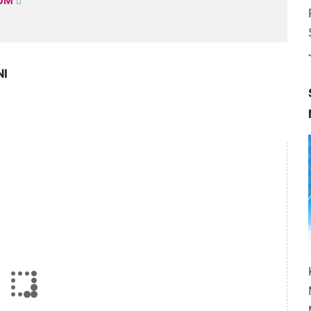
KUM
NI