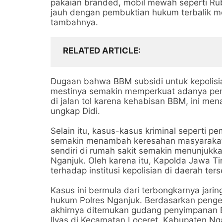
pakaian branded, mobil mewah seperti Rubic
jauh dengan pembuktian hukum terbalik me
tambahnya.
RELATED ARTICLE
Dugaan bahwa BBM subsidi untuk kepolisia
mestinya semakin memperkuat adanya pen
di jalan tol karena kehabisan BBM, ini me
ungkap Didi.
Selain itu, kasus-kasus kriminal seperti
semakin menambah keresahan masyarakat
sendiri di rumah sakit semakin menunjukk
Nganjuk. Oleh karena itu, Kapolda Jawa T
terhadap institusi kepolisian di daerah ters
Kasus ini bermula dari terbongkarnya jarin
hukum Polres Nganjuk. Berdasarkan penge
akhirnya ditemukan gudang penyimpanan 
Ilyas di Kecamatan Loceret, Kabupaten Ng