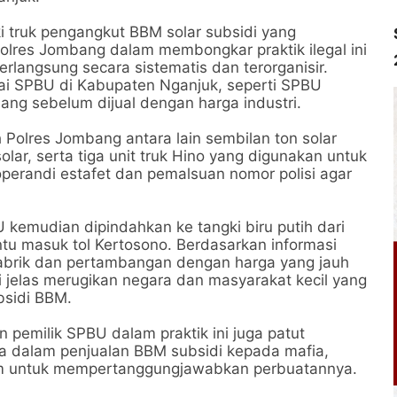
ki truk pengangkut BBM solar subsidi yang
 Polres Jombang dalam membongkar praktik ilegal ini
langsung secara sistematis dan terorganisir.
gai SPBU di Kabupaten Nganjuk, seperti SPBU
ng sebelum dijual dengan harga industri.
 Polres Jombang antara lain sembilan ton solar
solar, serta tiga unit truk Hino yang digunakan untuk
erandi estafet dan pemalsuan nomor polisi agar
kemudian dipindahkan ke tangki biru putih dari
tu masuk tol Kertosono. Berdasarkan informasi
 pabrik dan pertambangan dengan harga yang jauh
ini jelas merugikan negara dan masyarakat kecil yang
bsidi BBM.
 pemilik SPBU dalam praktik ini juga patut
ma dalam penjualan BBM subsidi kepada mafia,
um untuk mempertanggungjawabkan perbuatannya.