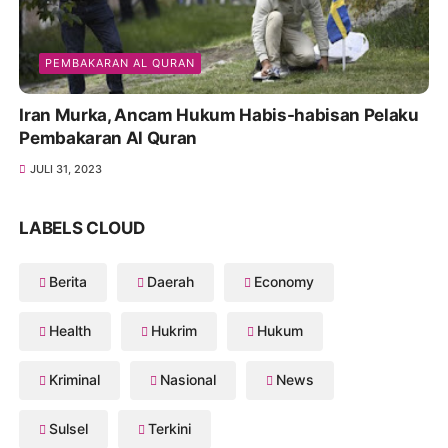
PEMBAKARAN AL QURAN
Iran Murka, Ancam Hukum Habis-habisan Pelaku
Pembakaran Al Quran
JULI 31, 2023
LABELS CLOUD
Berita
Daerah
Economy
Health
Hukrim
Hukum
Kriminal
Nasional
News
Sulsel
Terkini