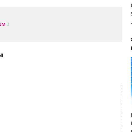
KUM
NI