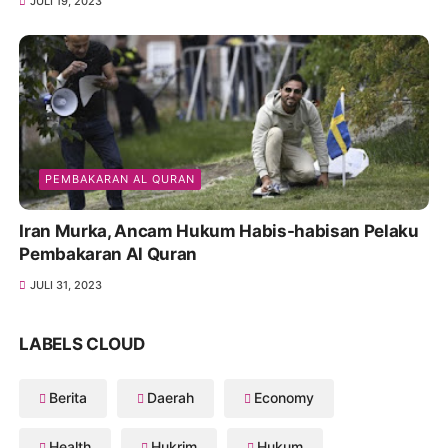
JULI 19, 2023
PEMBAKARAN AL QURAN
Iran Murka, Ancam Hukum Habis-habisan Pelaku
Pembakaran Al Quran
JULI 31, 2023
LABELS CLOUD
Berita
Daerah
Economy
Health
Hukrim
Hukum