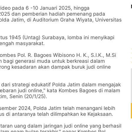
video pada 6 -10 Januari 2025, hingga
2025 dan pemberian hadiah pemenang pada
da Jatim, di Auditorium Graha Wiyata, Universitas
us 1945 (Untag) Surabaya, lomba ini menyikapi
 tengah masyarakat.
mbes Pol. R. Bagoes Wibisono H. K., S.I.K., M.Si
 bagi generasi muda untuk berkreasi dalam
ong kesadaran akan dampak buruk judi online
 dari strategi edukatif Polda Jatim dalam mengajak
ebaran judi online," kata Kombes Bagoes di malam
im, Senin (20/1/25).
ember 2024, Polda Jatim telah menangani lebih
us di antaranya telah dilimpahkan ke Kejaksaan.
ran uang dalam jaringan judi online yang berhasil
dalam enam bulan terakhir," papar Kombes Pol