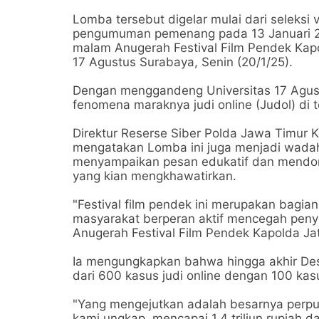
Lomba tersebut digelar mulai dari seleksi 
pengumuman pemenang pada 13 Januari 
malam Anugerah Festival Film Pendek Kapol
17 Agustus Surabaya, Senin (20/1/25).
Dengan menggandeng Universitas 17 Agust
fenomena maraknya judi online (Judol) di
Direktur Reserse Siber Polda Jawa Timur Ko
mengatakan Lomba ini juga menjadi wadah
menyampaikan pesan edukatif dan mendor
yang kian mengkhawatirkan.
"Festival film pendek ini merupakan bagian
masyarakat berperan aktif mencegah peny
Anugerah Festival Film Pendek Kapolda Jat
Ia mengungkapkan bahwa hingga akhir Des
dari 600 kasus judi online dengan 100 kas
"Yang mengejutkan adalah besarnya perputa
kami ungkap, mencapai 1,4 triliun rupiah 