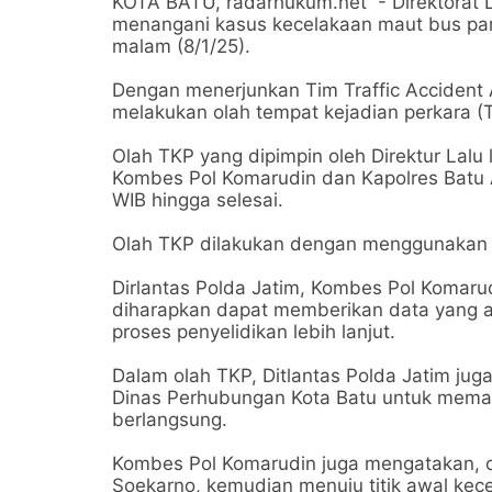
KOTA BATU, radarhukum.net - Direktorat La
menangani kasus kecelakaan maut bus pari
malam (8/1/25).
Dengan menerjunkan Tim Traffic Accident A
melakukan olah tempat kejadian perkara 
Olah TKP yang dipimpin oleh Direktur Lalu l
Kombes Pol Komarudin dan Kapolres Batu 
WIB hingga selesai.
Olah TKP dilakukan dengan menggunakan al
Dirlantas Polda Jatim, Kombes Pol Komaru
diharapkan dapat memberikan data yang 
proses penyelidikan lebih lanjut.
Dalam olah TKP, Ditlantas Polda Jatim jug
Dinas Perhubungan Kota Batu untuk memasti
berlangsung.
Kombes Pol Komarudin juga mengatakan, ola
Soekarno, kemudian menuju titik awal kece