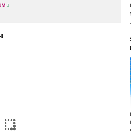
KUM
NI