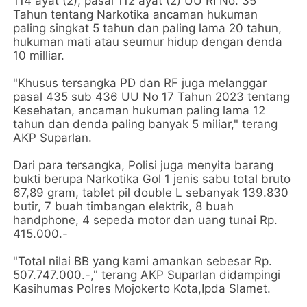
114 ayat (2), pasal 112 ayat (2) UU RI No. 35
Tahun tentang Narkotika ancaman hukuman
paling singkat 5 tahun dan paling lama 20 tahun,
hukuman mati atau seumur hidup dengan denda
10 milliar.
"Khusus tersangka PD dan RF juga melanggar
pasal 435 sub 436 UU No 17 Tahun 2023 tentang
Kesehatan, ancaman hukuman paling lama 12
tahun dan denda paling banyak 5 miliar," terang
AKP Suparlan.
Dari para tersangka, Polisi juga menyita barang
bukti berupa Narkotika Gol 1 jenis sabu total bruto
67,89 gram, tablet pil double L sebanyak 139.830
butir, 7 buah timbangan elektrik, 8 buah
handphone, 4 sepeda motor dan uang tunai Rp.
415.000.-
"Total nilai BB yang kami amankan sebesar Rp.
507.747.000.-," terang AKP Suparlan didampingi
Kasihumas Polres Mojokerto Kota,Ipda Slamet.