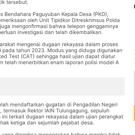
ik tersebut.
gus Bendahara Paguyuban Kepala Desa (PKD),
meriksaan oleh Unit Tipidkor Ditreskrimsus Polda
Ia juga mengonfirmasi bahwa telepon genggamnya
rluan investigasi dan telah dikembalikan.
syarakat mengenai dugaan rekayasa dalam proses
ri pada tahun 2023. Modus yang diduga digunakan
ed Test (CAT) sehingga hasil ujian dapat diatur
im telah menerbitkan enam laporan polisi model A
 telah mendaftarkan gugatan di Pengadilan Negeri
, termasuk Rektor IAIN Tulungagung, sepuluh
ni terkait dugaan rekayasa dalam ujian perangkat
ihak ketiga dan sejumlah pejabat desa.
a yang diperiksa menegaskan bahwa mereka tidak