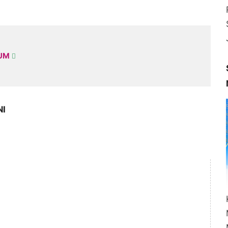
KUM
NI