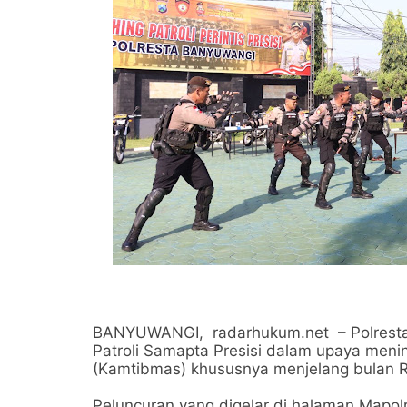
BANYUWANGI, radarhukum.net – Polresta 
Patroli Samapta Presisi dalam upaya men
(Kamtibmas) khususnya menjelang bulan R
Peluncuran yang digelar di halaman Mapolr