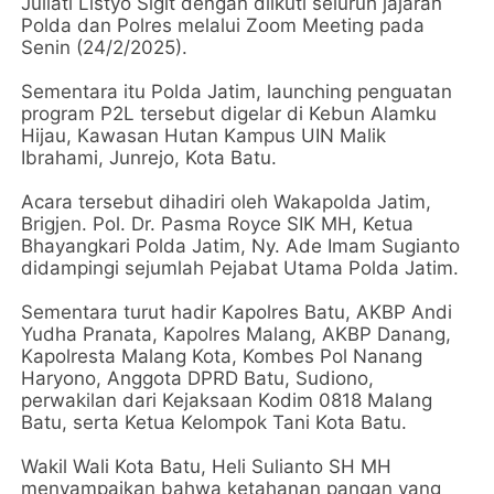
Juliati Listyo Sigit dengan diikuti seluruh jajaran
Polda dan Polres melalui Zoom Meeting pada
Senin (24/2/2025).
Sementara itu Polda Jatim, launching penguatan
program P2L tersebut digelar di Kebun Alamku
Hijau, Kawasan Hutan Kampus UIN Malik
Ibrahami, Junrejo, Kota Batu.
Acara tersebut dihadiri oleh Wakapolda Jatim,
Brigjen. Pol. Dr. Pasma Royce SIK MH, Ketua
Bhayangkari Polda Jatim, Ny. Ade Imam Sugianto
didampingi sejumlah Pejabat Utama Polda Jatim.
Sementara turut hadir Kapolres Batu, AKBP Andi
Yudha Pranata, Kapolres Malang, AKBP Danang,
Kapolresta Malang Kota, Kombes Pol Nanang
Haryono, Anggota DPRD Batu, Sudiono,
perwakilan dari Kejaksaan Kodim 0818 Malang
Batu, serta Ketua Kelompok Tani Kota Batu.
Wakil Wali Kota Batu, Heli Sulianto SH MH
menyampaikan bahwa ketahanan pangan yang