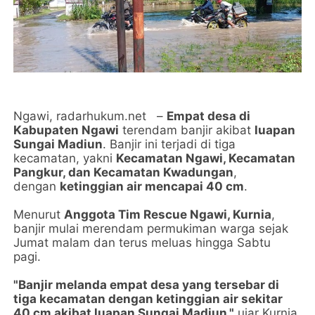
Ngawi, radarhukum.net –
Empat desa di
Kabupaten Ngawi
terendam banjir akibat
luapan
Sungai Madiun
. Banjir ini terjadi di tiga
kecamatan, yakni
Kecamatan Ngawi, Kecamatan
Pangkur, dan Kecamatan Kwadungan
,
dengan
ketinggian air mencapai 40 cm
.
Menurut
Anggota Tim Rescue Ngawi, Kurnia
,
banjir mulai merendam permukiman warga sejak
Jumat malam dan terus meluas hingga Sabtu
pagi.
"Banjir melanda empat desa yang tersebar di
tiga kecamatan dengan ketinggian air sekitar
40 cm akibat luapan Sungai Madiun,"
ujar Kurnia