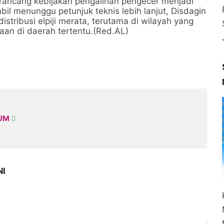
rancang kebijakan pengalihan pengecer menjadi
 menunggu petunjuk teknis lebih lanjut, Disdagin
istribusi elpiji merata, terutama di wilayah yang
kaan di daerah tertentu.(Red.AL)
KUM
NI