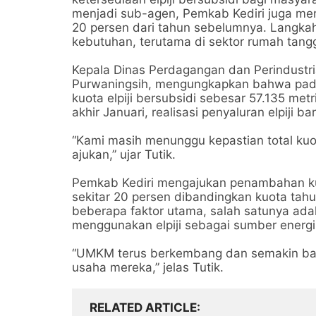
menjadi sub-agen, Pemkab Kediri juga men
20 persen dari tahun sebelumnya. Langkah
kebutuhan, terutama di sektor rumah tang
Kepala Dinas Perdagangan dan Perindustria
Purwaningsih, mengungkapkan bahwa pada
kuota elpiji bersubsidi sebesar 57.135 met
akhir Januari, realisasi penyaluran elpiji 
“Kami masih menunggu kepastian total ku
ajukan,” ujar Tutik.
Pemkab Kediri mengajukan penambahan kuot
sekitar 20 persen dibandingkan kuota ta
beberapa faktor utama, salah satunya ad
menggunakan elpiji sebagai sumber energi
“UMKM terus berkembang dan semakin bany
usaha mereka,” jelas Tutik.
RELATED ARTICLE