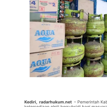
Kediri,
radarhukum.net
– Pemerintah Kab
ketersediaan elpiji bersubsidi bagi masya