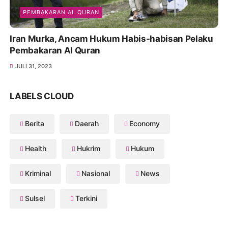
PEMBAKARAN AL QURAN
Iran Murka, Ancam Hukum Habis-habisan Pelaku
Pembakaran Al Quran
JULI 31, 2023
LABELS CLOUD
Berita
Daerah
Economy
Health
Hukrim
Hukum
Kriminal
Nasional
News
Sulsel
Terkini