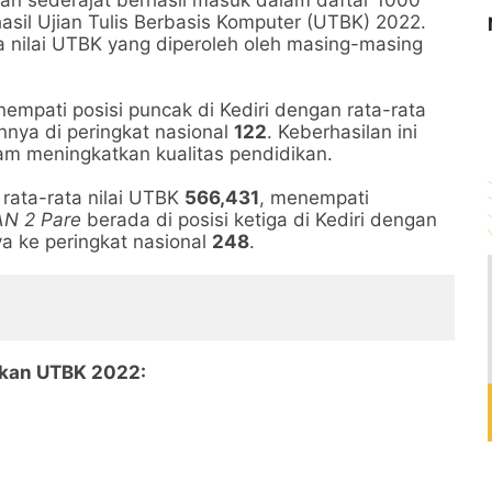
n sederajat berhasil masuk dalam daftar 1000
hasil Ujian Tulis Berbasis Komputer (UTBK) 2022.
ta nilai UTBK yang diperoleh oleh masing-masing
mpati posisi puncak di Kediri dengan rata-rata
nya di peringkat nasional
122
. Keberhasilan ini
am meningkatkan kualitas pendidikan.
rata-rata nilai UTBK
566,431
, menempati
N 2 Pare
berada di posisi ketiga di Kediri dengan
a ke peringkat nasional
248
.
arkan UTBK 2022: