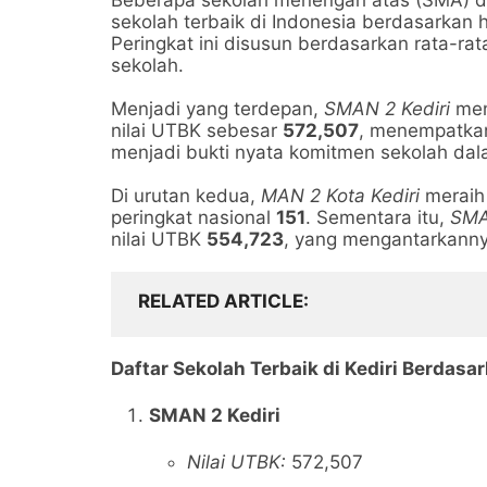
Beberapa sekolah menengah atas (SMA) da
sekolah terbaik di Indonesia berdasarkan 
Peringkat ini disusun berdasarkan rata-ra
sekolah.
Menjadi yang terdepan,
SMAN 2 Kediri
mene
nilai UTBK sebesar
572,507
, menempatkan
menjadi bukti nyata komitmen sekolah dal
Di urutan kedua,
MAN 2 Kota Kediri
meraih 
peringkat nasional
151
. Sementara itu,
SMA
nilai UTBK
554,723
, yang mengantarkanny
RELATED ARTICLE
Daftar Sekolah Terbaik di Kediri Berdas
SMAN 2 Kediri
Nilai UTBK:
572,507