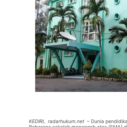
KEDIRI,
radarhukum.net
– Dunia pendidik