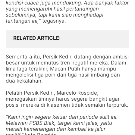
kondisi cuaca juga mendukung. Ada banyak faktor
yang memengaruhi hasil pertandingan
sebelumnya, tapi kami siap menghadapi
tantangan ini,"
tegasnya.
RELATED ARTICLE
Sementara itu, Persik Kediri datang dengan ambisi
besar untuk memutus tren negatif mereka. Dalam
lima laga terakhir, Macan Putih hanya mampu
mengoleksi tiga poin dari tiga hasil imbang dan
dua kekalahan.
Pelatih Persik Kediri, Marcelo Rospide,
menegaskan timnya harus segera bangkit agar
posisi mereka di klasemen tidak semakin terpuruk.
"Kami ingin segera keluar dari periode sulit ini.
Melawan PSBS Biak, target kami jelas, yaitu
meraih kemenangan dan kembali ke jalur
positif,"
kata Rospide.