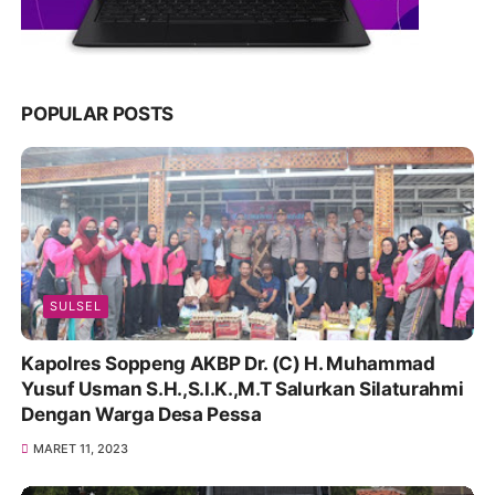
POPULAR POSTS
SULSEL
Kapolres Soppeng AKBP Dr. (C) H. Muhammad
Yusuf Usman S.H.,S.I.K.,M.T Salurkan Silaturahmi
Dengan Warga Desa Pessa
MARET 11, 2023