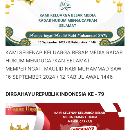
KAMI SEGENAP KELUARGA BESAR MEDIA RADAR
HUKUM MENGUCAPKAN SELAMAT
MEMPERINGATI MAULID NABI MUHAMMAD SAW
16 SEPTEMBER 2024 / 12 RABIUL AWAL 1446
DIRGAHAYU REPUBLIK INDONESIA KE - 79