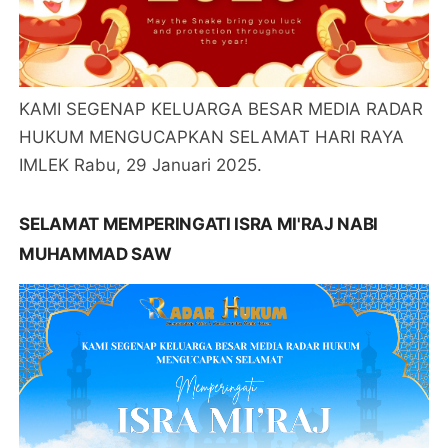
KAMI SEGENAP KELUARGA BESAR MEDIA RADAR
HUKUM MENGUCAPKAN SELAMAT HARI RAYA
IMLEK Rabu, 29 Januari 2025.
SELAMAT MEMPERINGATI ISRA MI'RAJ NABI
MUHAMMAD SAW