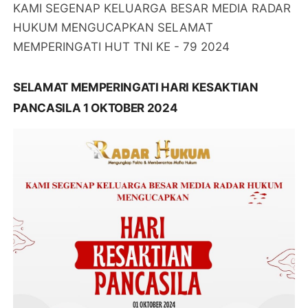
KAMI SEGENAP KELUARGA BESAR MEDIA RADAR
HUKUM MENGUCAPKAN SELAMAT
MEMPERINGATI HUT TNI KE - 79 2024
SELAMAT MEMPERINGATI HARI KESAKTIAN
PANCASILA 1 OKTOBER 2024