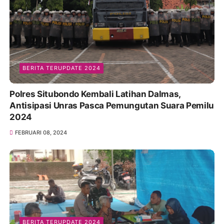
BERITA TERUPDATE 2024
Polres Situbondo Kembali Latihan Dalmas,
Antisipasi Unras Pasca Pemungutan Suara Pemilu
2024
FEBRUARI 08, 2024
BERITA TERUPDATE 2024