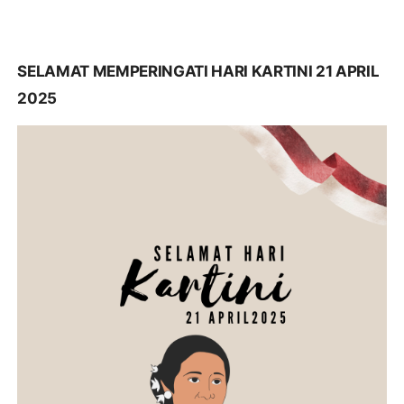
SELAMAT MEMPERINGATI HARI KARTINI 21 APRIL
2025