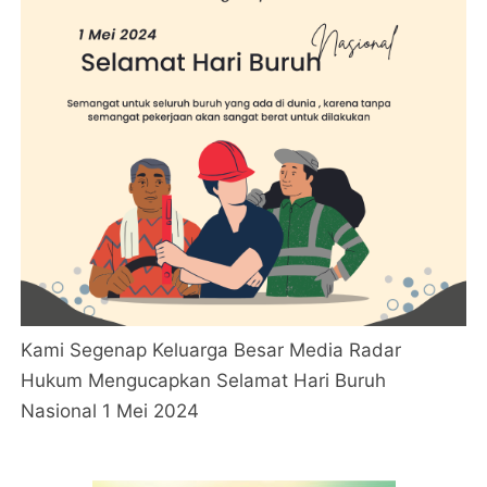
Kami Segenap Keluarga Besar Media Radar
Hukum Mengucapkan Selamat Hari Buruh
Nasional 1 Mei 2024