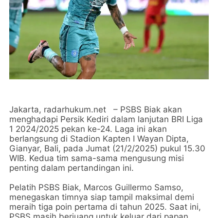
Jakarta, radarhukum.net – PSBS Biak akan
menghadapi Persik Kediri dalam lanjutan BRI Liga
1 2024/2025 pekan ke-24. Laga ini akan
berlangsung di Stadion Kapten I Wayan Dipta,
Gianyar, Bali, pada Jumat (21/2/2025) pukul 15.30
WIB. Kedua tim sama-sama mengusung misi
penting dalam pertandingan ini.
Pelatih PSBS Biak, Marcos Guillermo Samso,
menegaskan timnya siap tampil maksimal demi
meraih tiga poin pertama di tahun 2025. Saat ini,
PSBS masih berjuang untuk keluar dari papan