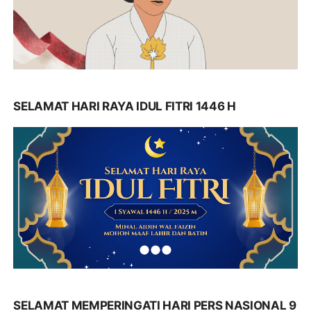
SELAMAT HARI RAYA IDUL FITRI 1446 H
SELAMAT MEMPERINGATI HARI PERS NASIONAL 9