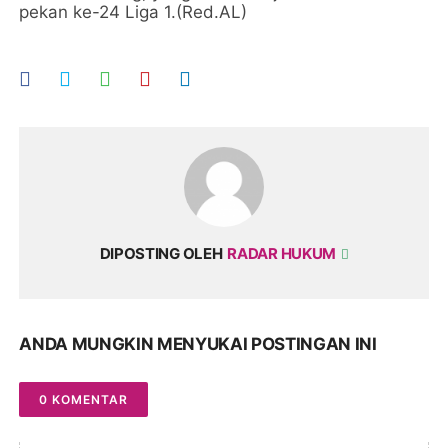
pekan ke-24 Liga 1.(Red.AL)
DIPOSTING OLEH
RADAR HUKUM
ANDA MUNGKIN MENYUKAI POSTINGAN INI
0 KOMENTAR