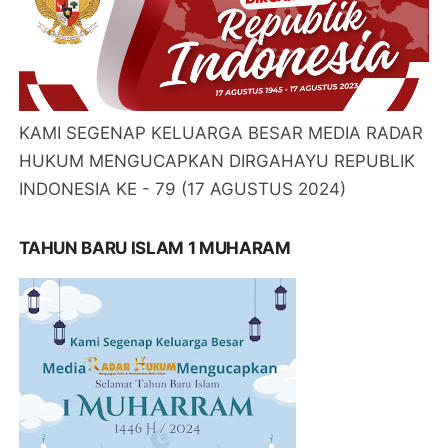
KAMI SEGENAP KELUARGA BESAR MEDIA RADAR
HUKUM MENGUCAPKAN DIRGAHAYU REPUBLIK
INDONESIA KE - 79 (17 AGUSTUS 2024)
TAHUN BARU ISLAM 1 MUHARAM