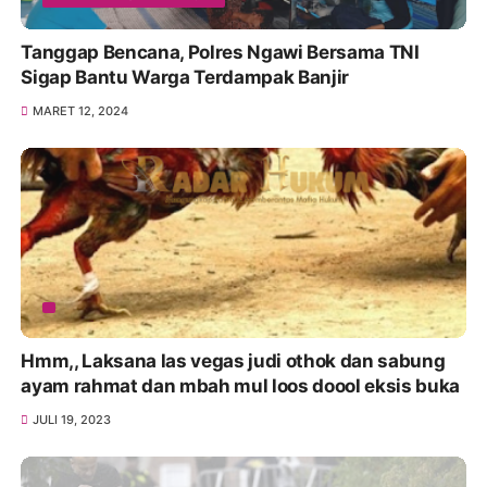
Tanggap Bencana, Polres Ngawi Bersama TNI
Sigap Bantu Warga Terdampak Banjir
MARET 12, 2024
Hmm,, Laksana las vegas judi othok dan sabung
ayam rahmat dan mbah mul loos doool eksis buka
JULI 19, 2023