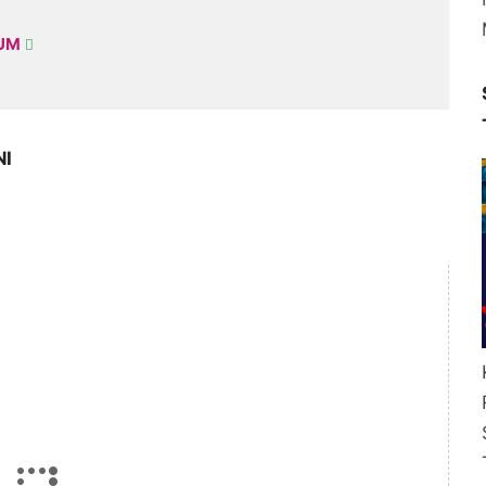
KUM
NI